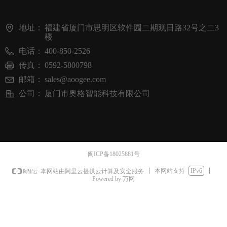
地址：
福建省厦门市思明区软件园二期观日路32号之二3
楼
电话：
400-850-2526
传真：
0592-5800798
邮箱：
sales@aoogee.com
公司：
厦门市奥格智能科技有限公司
闽ICP备18025881号
本网站支持
IPv6
本网站由阿里云提供云计算及安全服务
Powered by 万网